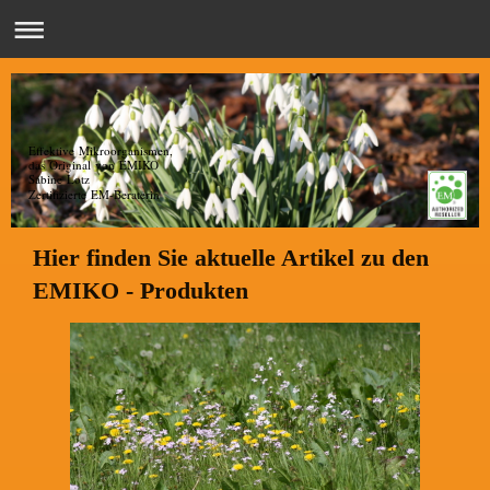
Effektive Mikroorganismen,
das Original von EMIKO
Sabine Lotz
Zertifizierte EM-Beraterin
Hier finden Sie aktuelle Artikel zu den
EMIKO - Produkten