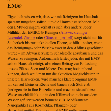
EM®
Eigentlich wissen wir, dass wir mit Reinigern im Haushalt
sparsam umgehen sollten, um die Umwelt zu schonen. Mit
den EM®-Reinigern verhält es sich aber anders: Jeder
Milliliter der EMIKO®-Reiniger (
Allzweckreiniger
Lavendel
,
Zitrone
oder
Citrusreiniger hell
) sorgt nicht nur für
Sauberkeit bis zur mikrobiellen Ebene, er hilft – später, wenn
das Reinigungs- oder Wischwasser in den Abfluss geschüttet
wurde – im Abwassersystem Schadstoffe abzubauen und das
Wasser zu reinigen. Automatisch leistet jeder, der mit EM®
seinen Haushalt reinigt, also einen Beitrag zur Entlastung
unsere Flüsse, Seen und Meere. Das mag hochtrabend
klingen, doch weiß man um die aktuellen Möglichkeiten in
unseren Klärwerken, wird manches klarer: original EM®
wirken auf kleinster Ebene und bauen auch Stoffe ab
(zerlegen sie in ihre Einzelteile und machen sie auf diese
Weise unschädlich), die in den Klärwerken nicht aus dem
Wasser gefiltert werden können: z. B. Medikamente,
Nanopartikel aus Kosmetika, Pflanzen- oder
Holzschutzmittel. Die in original EM® enthaltenen