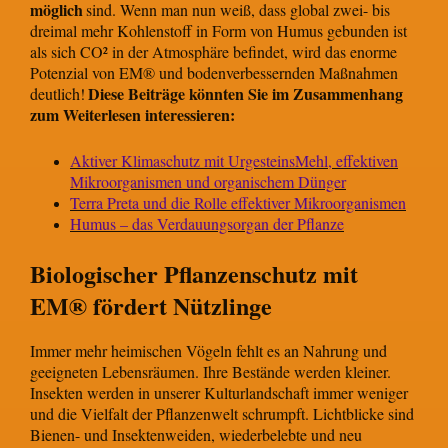
möglich
sind. Wenn man nun weiß, dass global zwei- bis
dreimal mehr Kohlenstoff in Form von Humus gebunden ist
als sich CO² in der Atmosphäre befindet, wird das enorme
Potenzial von EM® und bodenverbessernden Maßnahmen
Diese Beiträge könnten Sie im Zusammenhang
deutlich!
zum Weiterlesen interessieren:
Aktiver Klimaschutz mit UrgesteinsMehl, effektiven
Mikroorganismen und organischem Dünger
Terra Preta und die Rolle effektiver Mikroorganismen
Humus – das Verdauungsorgan der Pflanze
Biologischer Pflanzenschutz mit
EM® fördert Nützlinge
Immer mehr heimischen Vögeln fehlt es an Nahrung und
geeigneten Lebensräumen. Ihre Bestände werden kleiner.
Insekten werden in unserer Kulturlandschaft immer weniger
und die Vielfalt der Pflanzenwelt schrumpft. Lichtblicke sind
Bienen- und Insektenweiden, wiederbelebte und neu