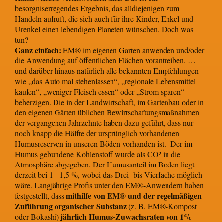
besorgniserregendes Ergebnis, das alldiejenigen zum
Handeln aufruft, die sich auch für ihre Kinder, Enkel und
Urenkel einen lebendigen Planeten wünschen. Doch was
tun?
Ganz einfach:
EM® im eigenen Garten anwenden und/oder
die Anwendung auf öffentlichen Flächen vorantreiben. …
und darüber hinaus natürlich alle bekannten Empfehlungen
wie „das Auto mal stehenlassen“, „regionale Lebensmittel
kaufen“, „weniger Fleisch essen“ oder „Strom sparen“
beherzigen. Die in der Landwirtschaft, im Gartenbau oder in
den eigenen Gärten üblichen Bewirtschaftungsmaßnahmen
der vergangenen Jahrzehnte haben dazu geführt, dass nur
noch knapp die Hälfte der ursprünglich vorhandenen
Humusreserven in unseren Böden vorhanden ist. Der im
Humus gebundene Kohlenstoff wurde als CO² in die
Atmosphäre abgegeben. Der Humusanteil im Boden liegt
derzeit bei 1 - 1,5 %, wobei das Drei- bis Vierfache möglich
wäre. Langjährige Profis unter den EM®-Anwendern haben
mithilfe von EM® und der regelmäßigen
festgestellt, dass
Zuführung organischer Substanz
(z. B. EM®-Kompost
jährlich Humus-Zuwachsraten von 1%
oder Bokashi)