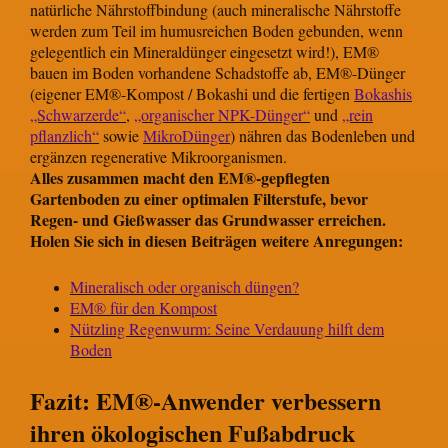
natürliche Nährstoffbindung (auch mineralische Nährstoffe
werden zum Teil im humusreichen Boden gebunden, wenn
gelegentlich ein Mineraldünger eingesetzt wird!), EM®
bauen im Boden vorhandene Schadstoffe ab, EM®-Dünger
(eigener EM®-Kompost / Bokashi und die fertigen
Bokashis
„Schwarzerde“
,
„organischer NPK-Dünger“
und
„rein
pflanzlich“
sowie
MikroDünger
) nähren das Bodenleben und
ergänzen regenerative Mikroorganismen.
Alles zusammen macht den EM®-gepflegten
Gartenboden zu einer optimalen Filterstufe, bevor
Regen- und Gießwasser das Grundwasser erreichen.
Holen Sie sich in diesen Beiträgen weitere Anregungen:
Mineralisch oder organisch düngen?
EM® für den Kompost
Nützling Regenwurm: Seine Verdauung hilft dem
Boden
Fazit: EM®-Anwender verbessern
ihren ökologischen Fußabdruck