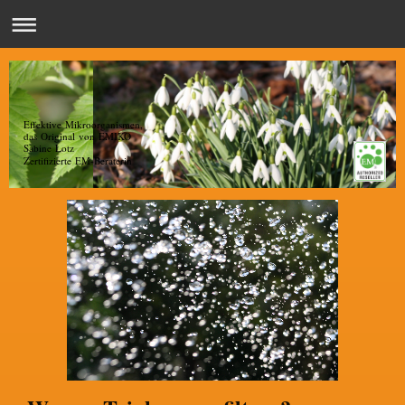
Effektive Mikroorganismen,
das Original von EMIKO
Sabine Lotz
Zertifizierte EM-Beraterin