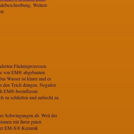
uktbeschreibung. Weitere
en:
nderten Fäulnisprozessen
die von EM® abgebauten
as Wasser ist klarer und es
in den Teich dringen. Negative
ch EM®-beeinflusste
ch zu schließen und aufrecht zu
tive Schwingungen ab. Weil der
ismen mit ihren guten
n der EM-X® Keramik