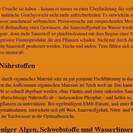
 Ursache sie haben – kommt es immer zu einer Überforderung der vor
atürliche Gleichgewicht nicht mehr aufrechterhalten. Es entwickeln si
asser zunehmend verbrauchen. Praxisversuche mit entsprechenden Mes
M®-Behandlung eines Gewässers, der Sauerstoffgehalt im Wasser wieder
ugute, denn mehr Sauerstoff ist gleichbedeutend mit dem Beginn einer 
gressive Fäulnisprodukte die den Pflanzen schaden. Nicht nur durch di
r Sauerstoff produziert werden. Fische und andere Tiere fühlen sich s
ess nimmt ab.
Nährstoffen
. durch organisches Material oder zu gut gemeinte Fischfütterung in das
t das Aufkommen organischen Materials im Teich noch an. Das kann 
ht so schnell abgebaut werden, ohne Fäulnis und einen sinkenden Sauer
berschüssige Nährstoffe ab – insbesondere Phosphat – und helfen so, 
flanzen zu unterstützen. Bei regelmäßigem EM®-Einsatz, und unter Be
emaßnahmen, entwickeln sich pH-Wert, Sauerstoffgehalt, Nitrit- und N
 Teichwasser in die Optimalbereiche.
niger Algen, Schwebstoffe und Wasserlinse