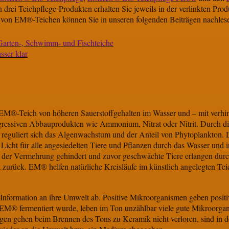
ei Teichpflege-Produkten erhalten Sie jeweils in der verlinkten Prod
 von EM®-Teichen können Sie in unseren folgenden Beiträgen nachles
 Garten-, Schwimm- und Fischteiche
ser klar
m EM®-Teich von höheren Sauerstoffgehalten im Wasser und – mit verhi
ggressiven Abbauprodukten wie Ammonium, Nitrat oder Nitrit. Durch 
reguliert sich das Algenwachstum und der Anteil von Phytoplankton. D
Licht für alle angesiedelten Tiere und Pflanzen durch das Wasser und 
er Vermehrung gehindert und zuvor geschwächte Tiere erlangen dur
zurück. EM® helfen natürliche Kreisläufe im künstlich angelegten Tei
e Information an ihre Umwelt ab. Positive Mikroorganismen geben posi
M® fermentiert wurde, leben im Ton unzählbar viele gute Mikroorgan
en gehen beim Brennen des Tons zu Keramik nicht verloren, sind i