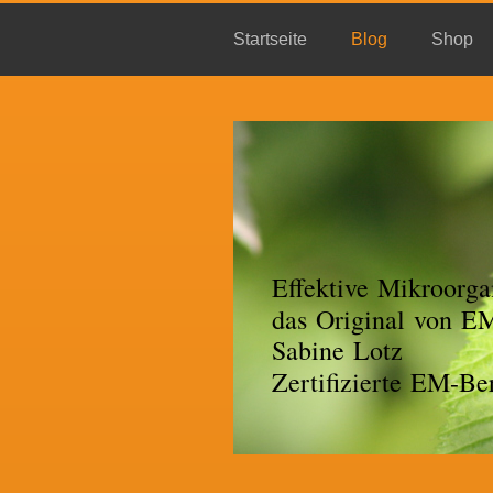
Startseite
Blog
Shop
Effektive Mikroorga
das Original von 
Sabine Lotz
Zertifizierte EM-Ber