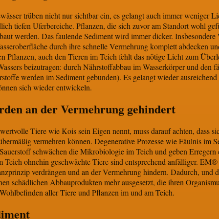
wässer trüben nicht nur sichtbar ein, es gelangt auch immer weniger Li
lich tiefen Uferbereiche. Pflanzen, die sich zuvor am Standort wohl ge
aut werden. Das faulende Sediment wird immer dicker. Insbesondere Wa
seroberfläche durch ihre schnelle Vermehrung komplett abdecken und 
en Pflanzen, auch den Tieren im Teich fehlt das nötige Licht zum Über
assers beizutragen: durch Nährstoffabbau im Wasserkörper und den fä
stoffe werden im Sediment gebunden). Es gelangt wieder ausreichend L
önnen sich wieder entwickeln.
rden an der Vermehrung gehindert
wertvolle Tiere wie Kois sein Eigen nennt, muss darauf achten, dass s
 übermäßig vermehren können. Degenerative Prozesse wie Fäulnis im S
Sauerstoff schwächen die Mikrobiologie im Teich und geben Erregern e
Teich ohnehin geschwächte Tiere sind entsprechend anfälliger. EM® s
zprinzip verdrängen und an der Vermehrung hindern. Dadurch, und du
nen schädlichen Abbauprodukten mehr ausgesetzt, die ihren Organismu
 Wohlbefinden aller Tiere und Pflanzen im und am Teich.
diment