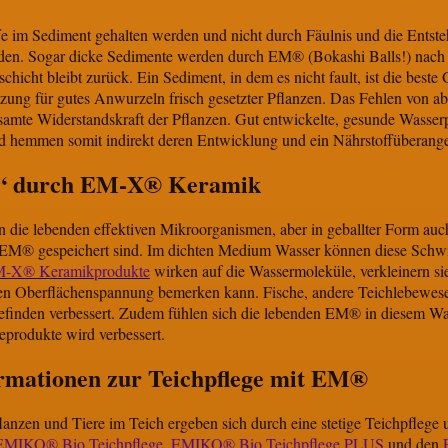
e im Sediment gehalten werden und nicht durch Fäulnis und die Entst
en. Sogar dicke Sedimente werden durch EM® (Bokashi Balls!) nach 
hicht bleibt zurück. Ein Sediment, in dem es nicht fault, ist die beste
zung für gutes Anwurzeln frisch gesetzter Pflanzen. Das Fehlen von a
samte Widerstandskraft der Pflanzen. Gut entwickelte, gesunde Wasserp
d hemmen somit indirekt deren Entwicklung und ein Nährstoffüberange
a“ durch EM-X® Keramik
n die lebenden effektiven Mikroorganismen, aber in geballter Form a
 EM® gespeichert sind. Im dichten Medium Wasser können diese Schw
-X® Keramikprodukte
wirken auf die Wassermoleküle, verkleinern s
ren Oberflächenspannung bemerken kann. Fische, andere Teichlebewe
efinden verbessert. Zudem fühlen sich die lebenden EM® in diesem Wa
produkte wird verbessert.
rmationen zur Teichpflege mit EM®
flanzen und Tiere im Teich ergeben sich durch eine stetige Teichpflege
EMIKO® Bio Teichpflege
,
EMIKO® Bio Teichpflege PLUS
und den