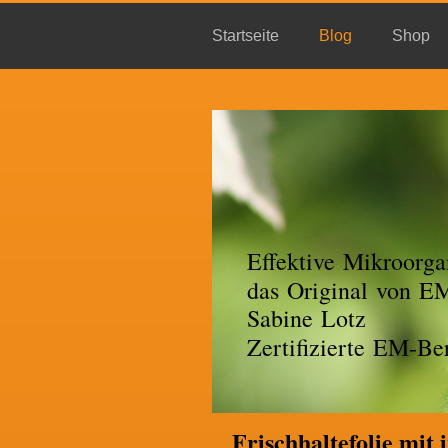
Startseite
Blog
Shop
Effektive Mikroorga
das Original von 
Sabine Lotz
Zertifizierte EM-Ber
Frischhaltefolie mit