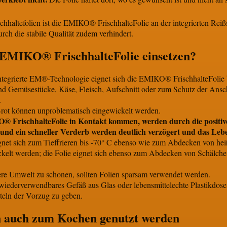
hhaltefolien ist die EMIKO® FrischhalteFolie an der integrierten Reißs
rch die stabile Qualität zudem verhindert.
 EMIKO® FrischhalteFolie einsetzen?
integrierte EM®-Technologie eignet sich die EMIKO® FrischhalteFolie b
nd Gemüsestücke, Käse, Fleisch, Aufschnitt oder zum Schutz der Ansch
.
ot können unproblematisch eingewickelt werden.
KO® FrischhalteFolie in Kontakt kommen, werden durch die posi
nd ein schneller Verderb werden deutlich verzögert und das Lebens
et sich zum Tieffrieren bis -70° C ebenso wie zum Abdecken von hei
kelt werden; die Folie eignet sich ebenso zum Abdecken von Schälche
re Umwelt zu schonen, sollten Folien sparsam verwendet werden.
iederverwendbares Gefäß aus Glas oder lebensmittelechte Plastikdosen 
eln der Vorzug zu geben.
nn auch zum Kochen genutzt werden