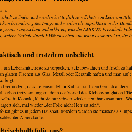
 2016
aushalt zu finden und werden fast täglich zum Schutz von Lebensmitte
ft kein besonders gutes Image und werden als unpraktisch in der Ha
olie genauer angeschaut und erklären, was die EMIKO® FrischhalteFol
t, welche Vorteile durch EM® entstehen und wann es sinnvoll ist, die 
raktisch und trotzdem unbeliebt
zt, um Lebensmittelreste zu verpacken, aufzubewahren und frisch zu hal
e an glatten Flächen aus Glas, Metall oder Keramik haften und man auf 
erbirgt.
und verhindern, dass Lebensmittel im Kühlschrank den Geruch anderer
tefolien trotzdem ungern, denn der Vorteil des Klebens an glatten Fläch
h selbst in Kontakt, klebt sie nur schwer wieder trennbar zusammen. Wa
ärgert sich, mal wieder „der Folie nicht Herr zu sein“.
efolien gibt es in jedem Haushalt, trotzdem werden sie meistens als un
 schlechter Abreißkante
.
Frischhaltefolie aus?