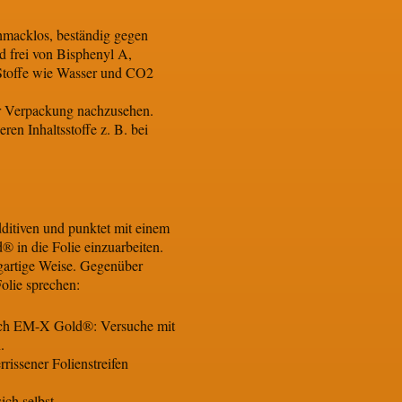
chmacklos, beständig gegen
d frei von Bisphenyl A,
e Stoffe wie Wasser und CO2
 der Verpackung nachzusehen.
n Inhaltsstoffe z. B. bei
Additiven und punktet mit einem
® in die Folie einzuarbeiten.
igartige Weise. Gegenüber
olie sprechen:
rch EM-X Gold®: Versuche mit
.
rrissener Folienstreifen
ich selbst.