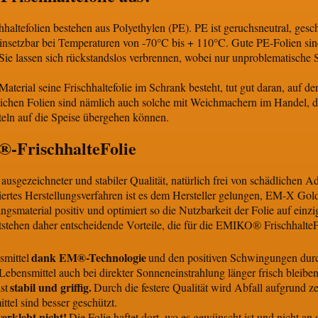
chhaltefolien bestehen aus Polyethylen (PE). PE ist geruchsneutral, ges
nsetzbar bei Temperaturen von -70°C bis + 110°C. Gute PE-Folien sin
 Sie lassen sich rückstandslos verbrennen, wobei nur unproblematisch
Material seine Frischhaltefolie im Schrank besteht, tut gut daran, auf
hen Folien sind nämlich auch solche mit Weichmachern im Handel, dere
teln auf die Speise übergehen können.
-FrischhalteFolie
 ausgezeichneter und stabiler Qualität, natürlich frei von schädlichen 
tiertes Herstellungsverfahren ist es dem Hersteller gelungen, EM-X Gold
material positiv und optimiert so die Nutzbarkeit der Folie auf einz
tstehen daher entscheidende Vorteile, die für die EMIKO® FrischhalteF
dank EM®-Technologie
smittel
und den positiven Schwingungen du
Lebensmittel auch bei direkter Sonneneinstrahlung länger frisch bleiben
stabil und griffig.
st
Durch die festere Qualität wird Abfall aufgrund ze
tel sind besser geschützt.
verklebt nicht!
Die Folie haftet dort, wo es gewünscht ist und nicht an s