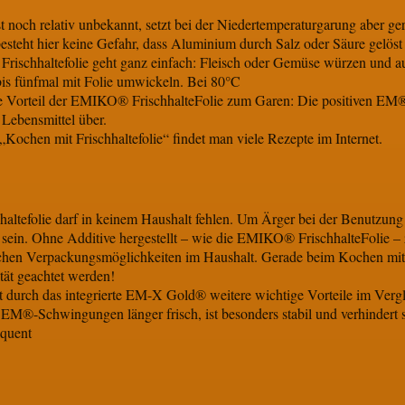
st noch relativ unbekannt, setzt bei der Niedertemperaturgarung aber 
 besteht hier keine Gefahr, dass Aluminium durch Salz oder Säure gelös
rischhaltefolie geht ganz einfach: Fleisch oder Gemüse würzen und auf 
bis fünfmal mit Folie umwickeln. Bei 80°C
re Vorteil der EMIKO® FrischhalteFolie zum Garen: Die positiven E
Lebensmittel über.
Kochen mit Frischhaltefolie“ findet man viele Rezepte im Internet.
hhaltefolie darf in keinem Haushalt fehlen. Um Ärger bei der Benutzung 
ar sein. Ohne Additive hergestellt – wie die EMIKO® FrischhalteFolie –
chen Verpackungsmöglichkeiten im Haushalt. Gerade beim Kochen mit F
tät geachtet werden!
durch das integrierte EM-X Gold® weitere wichtige Vorteile im Verg
r EM®-Schwingungen länger frisch, ist besonders stabil und verhinder
equent