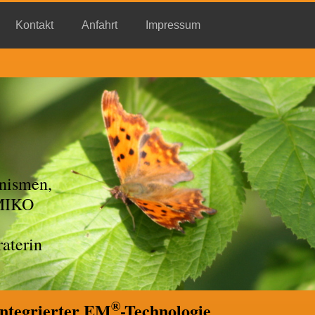
Kontakt
Anfahrt
Impressum
nismen,
EMIKO
aterin
®
 integrierter EM
-Technologie