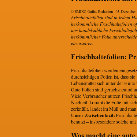
© EMIKO Online Redaktion · 05. Dezember
Frischhaltefolien sind in jedem H
herkömmliche Frischhaltefolien o
uns handelsübliche Frischhaltef
herkömmlicher Folie unterscheide
einzusetzen.
Frischhaltefolien: P
Frischhaltefolien werden eingeset
durchsichtigen Folien ist, dass si
Lebensmittel sich unter der Hülle v
Gute Folien sind geruchsneutral 
Viele Verbraucher nutzen Frischhal
Nachteil: kommt die Folie mit sic
zerknüllt, landet im Müll und man 
Unser Zwischenfazit:
Frischhalt
benutzt – insbesondere solche mit
Was macht eine gute 