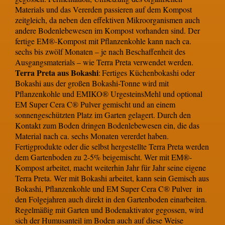
Materials und das Vererden passieren auf dem Kompost
zeitgleich, da neben den effektiven Mikroorganismen auch
andere Bodenlebewesen im Kompost vorhanden sind. Der
fertige EM®-Kompost mit Pflanzenkohle kann nach ca.
sechs bis zwölf Monaten – je nach Beschaffenheit des
Ausgangsmaterials – wie Terra Preta verwendet werden.
Terra Preta aus Bokashi
:
Fertiges Küchenbokashi oder
Bokashi aus der großen Bokashi-Tonne wird mit
Pflanzenkohle und EMIKO® UrgesteinsMehl und optional
EM Super Cera C® Pulver gemischt und an einem
sonnengeschützten Platz im Garten gelagert. Durch den
Kontakt zum Boden dringen Bodenlebewesen ein, die das
Material nach ca. sechs Monaten vererdet haben.
Fertigprodukte oder die selbst hergestellte Terra Preta werden
dem Gartenboden zu 2-5% beigemischt. Wer mit EM®-
Kompost arbeitet, macht weiterhin Jahr für Jahr seine eigene
Terra Preta. Wer mit Bokashi arbeitet, kann sein Gemisch aus
Bokashi, Pflanzenkohle und EM Super Cera C® Pulver in
den Folgejahren auch direkt in den Gartenboden einarbeiten.
Regelmäßig mit Garten und Bodenaktivator gegossen, wird
sich der Humusanteil im Boden auch auf diese Weise