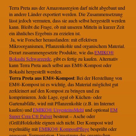
Terra Preta aus der Amazonasregion darf nicht abgebaut und
in andere Länder exportiert werden. Die Zusammensetzung
lässt jedoch vermuten, dass sie auch selbst hergestellt werden
kann. Bleibt die Frage, ob mit unseren Mitteln in kurzer Zeit
ein ähnliches Ergebnis zu erzielen ist.
Ja, wie Forscher herausfanden: mit effektiven
Mikroorganismen, Pflanzenkohle und organischem Material.
Derart zusammengesetzte Produkte, wie das
EMIKO®
Bokashi Schwarzerde
, gibt es fertig zu kaufen. Alternativ
kann Terra Preta auch selbst aus EM®-Kompost oder
Bokashi hergestellt werden.
Terra Preta aus EM®-Kompost
:
Bei der Herstellung von
EM®-Kompost ist es wichtig, das Material möglichst gut
zerkleinert auf den Kompost zu bringen und zu
komprimieren. Jede Lage, egal ob Küchen- oder
Gartenabfälle, wird mit Pflanzenkohle (z.B. im Internet
kaufen) und
EMIKO® UrgesteinsMehl
und optional
EM
Super Cera C® Pulver
bestreut – Asche oder
(Grill)Holzkohle eignen sich nicht. Der Kompost wird
regelmäßig mit
EMIKO® KompostPflege
besprüht oder
gegossen. Fermentation, Umsetzung des organischen