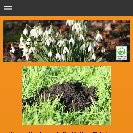
Effektive Mikroorganismen,
das Original von EMIKO
Sabine Lotz
Zertifizierte EM-Beraterin