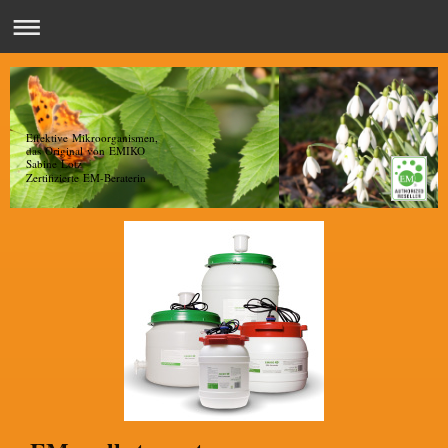
Effektive Mikroorganismen,
das Original von EMIKO
Sabine Lotz
Zertifizierte EM-Beraterin