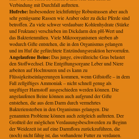
Verbindung mit Durchfall auftreten.
Hufrehe:
Insbesondere leichtfuttrige Robustrassen aber auch
sehr genügsame Rassen wie Araber oder zu dicke Pferde sind
betroffen. Zu viele schwer verdaubare Kohlenhydrate (Stärke
und Fruktane) verschieben im Dickdarm den pH-Wert und
das Bakterienmilieu. Viele Mikroorganismen sterben ab
wodurch Gifte entstehen, die in den Organismus gelangen
und im Huf die gefürchtete Entzündungsreaktion hervorrufen.
Angelaufene Beine:
Das junge, eiweißreiche Gras belastet
den Stoffwechsel. Die Entgiftungsorgane Leber und Niere
arbeiten auf Hochtouren und es kann zu
Flüssigkeitseinlagerungen kommen, wenn Giftstoffe – in dem
Fall zellgiftiges Ammoniak – nicht schnell genug als
ungiftiger Harnstoff ausgeschieden werden können. Die
angelaufenen Beine können auch aufgrund der Gifte
entstehen, die aus dem Darm durch vermehrtes
Bakteriensterben in den Organismus gelangen. Die
genannten Probleme können auch zeitgleich auftreten. Der
Großteil der möglichen Verdauungsbeschwerden zu Beginn
der Weidezeit ist auf eine Darmflora zurückzuführen, die
(noch) nicht fähig ist, das vorhandene Futter zu verdauen.