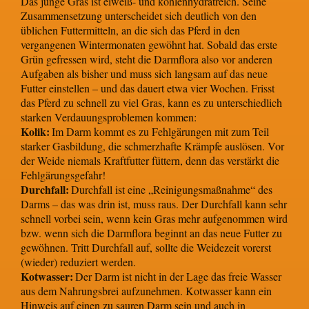
Das junge Gras ist eiweiß- und kohlenhydratreich. Seine
Zusammensetzung unterscheidet sich deutlich von den
üblichen Futtermitteln, an die sich das Pferd in den
vergangenen Wintermonaten gewöhnt hat. Sobald das erste
Grün gefressen wird, steht die Darmflora also vor anderen
Aufgaben als bisher und muss sich langsam auf das neue
Futter einstellen – und das dauert etwa vier Wochen. Frisst
das Pferd zu schnell zu viel Gras, kann es zu unterschiedlich
starken Verdauungsproblemen kommen:
Kolik:
Im Darm kommt es zu Fehlgärungen mit zum Teil
starker Gasbildung, die schmerzhafte Krämpfe auslösen. Vor
der Weide niemals Kraftfutter füttern, denn das verstärkt die
Fehlgärungsgefahr!
Durchfall:
Durchfall ist eine „Reinigungsmaßnahme“ des
Darms – das was drin ist, muss raus. Der Durchfall kann sehr
schnell vorbei sein, wenn kein Gras mehr aufgenommen wird
bzw. wenn sich die Darmflora beginnt an das neue Futter zu
gewöhnen. Tritt Durchfall auf, sollte die Weidezeit vorerst
(wieder) reduziert werden.
Kotwasser:
Der Darm ist nicht in der Lage das freie Wasser
aus dem Nahrungsbrei aufzunehmen. Kotwasser kann ein
Hinweis auf einen zu sauren Darm sein und auch in