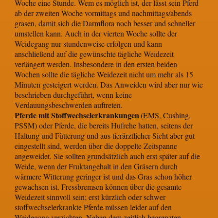
Woche eine Stunde. Wem es möglich ist, der lässt sein Pferd
ab der zweiten Woche vormittags und nachmittags/abends
grasen, damit sich die Darmflora noch besser und schneller
umstellen kann. Auch in der vierten Woche sollte der
Weidegang nur stundenweise erfolgen und kann
anschließend auf die gewünschte tägliche Weidezeit
verlängert werden. Insbesondere in den ersten beiden
Wochen sollte die tägliche Weidezeit nicht um mehr als 15
Minuten gesteigert werden. Das Anweiden wird aber nur wie
beschrieben durchgeführt, wenn keine
Verdauungsbeschwerden auftreten.
Pferde mit Stoffwechselerkrankungen
(EMS, Cushing,
PSSM) oder Pferde, die bereits Hufrehe hatten, seitens der
Haltung und Fütterung und aus tierärztlicher Sicht aber gut
eingestellt sind, werden über die doppelte Zeitspanne
angeweidet. Sie sollten grundsätzlich auch erst später auf die
Weide, wenn der Fruktangehalt in den Gräsern durch
wärmere Witterung geringer ist und das Gras schon höher
gewachsen ist. Fressbremsen können über die gesamte
Weidezeit sinnvoll sein; erst kürzlich oder schwer
stoffwechselerkrankte Pferde müssen leider auf den
Weidegang verzichten. Neben dem zeitlich begrenzten