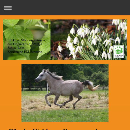
Effektive Mikroorganismen,
das Original von EMIKO
Sabine Lotz
Zertifizierte EM-Beraterin