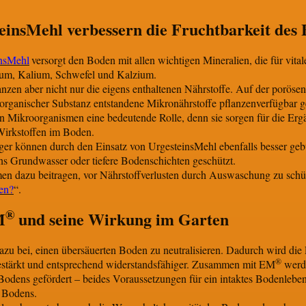
einsMehl verbessern die Fruchtbarkeit des
nsMehl
versorgt den Boden mit allen wichtigen Mineralien, die für vi
ium, Kalium, Schwefel und Kalzium.
lanzen aber nicht nur die eigens enthaltenen Nährstoffe. Auf der porös
anischer Substanz entstandene Mikronährstoffe pflanzenverfügbar ges
n Mikroorganismen eine bedeutende Rolle, denn sie sorgen für die Erg
Wirkstoffen im Boden.
ger können durch den Einsatz von UrgesteinsMehl ebenfalls besser ge
s Grundwasser oder tiefere Bodenschichten geschützt.
en dazu beitragen, vor Nährstoffverlusten durch Auswaschung zu schüt
en?
“.
®
M
und seine Wirkung im Garten
azu bei, einen übersäuerten Boden zu neutralisieren. Dadurch wird die
®
gestärkt und entsprechend widerstandsfähiger. Zusammen mit EM
werde
Bodens gefördert – beides Voraussetzungen für ein intaktes Bodenleb
s Bodens.