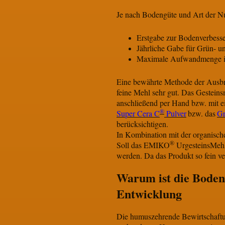
Je nach Bodengüte und Art der N
Erstgabe zur Bodenverbess
Jährliche Gabe für Grün- u
Maximale Aufwandmenge in
Eine bewährte Methode der Ausbr
feine Mehl sehr gut. Das Gestein
anschließend per Hand bzw. mit ei
®
Super Cera C
Pulver
bzw. das
Gr
berücksichtigen.
In Kombination mit der organisch
®
Soll das EMIKO
UrgesteinsMehl 
werden. Da das Produkt so fein ver
Warum ist die Boden
Entwicklung
Die humuszehrende Bewirtschaftun