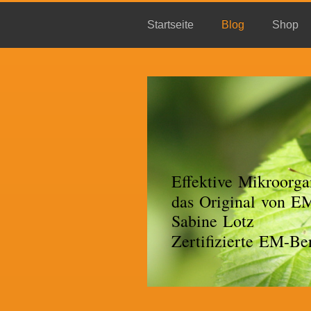
Startseite
Blog
Shop
Effektive Mikroorga
das Original von 
Sabine Lotz
Zertifizierte EM-Ber