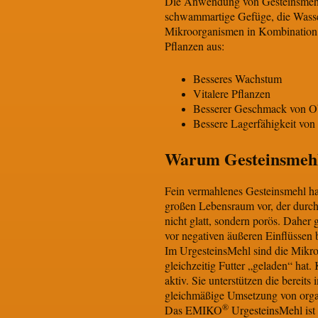
Die Anwendung von Gesteinsmehl 
schwammartige Gefüge, die Wasser
Mikroorganismen in Kombinatio
Pflanzen aus:
Besseres Wachstum
Vitalere Pflanzen
Besserer Geschmack von O
Bessere Lagerfähigkeit vo
Warum Gesteinsmehl
Fein vermahlenes Gesteinsmehl hat
großen Lebensraum vor, der durch 
nicht glatt, sondern porös. Dahe
vor negativen äußeren Einflüssen b
Im UrgesteinsMehl sind die Mikroo
gleichzeitig Futter „geladen“ ha
aktiv. Sie unterstützen die berei
gleichmäßige Umsetzung von orga
®
Das EMIKO
UrgesteinsMehl ist 