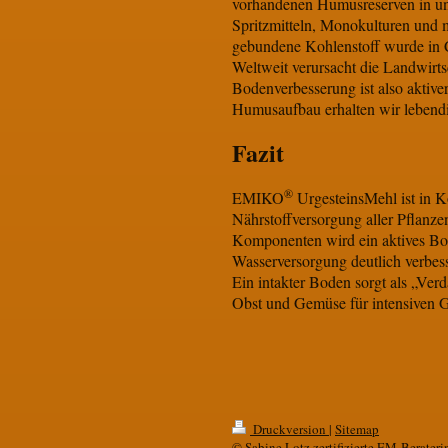
vorhandenen Humusreserven in un
Spritzmitteln, Monokulturen und
gebundene Kohlenstoff wurde in
Weltweit verursacht die Landwirt
Bodenverbesserung ist also aktiver
Humusaufbau erhalten wir lebendi
Fazit
®
EMIKO
UrgesteinsMehl ist in 
Nährstoffversorgung aller Pflanz
Komponenten wird ein aktives Bode
Wasserversorgung deutlich verbess
Ein intakter Boden sorgt als „Ver
Obst und Gemüse für intensiven G
Druckversion
|
Sitemap
© Sabine Lotz zertifizierte EM-Berateri