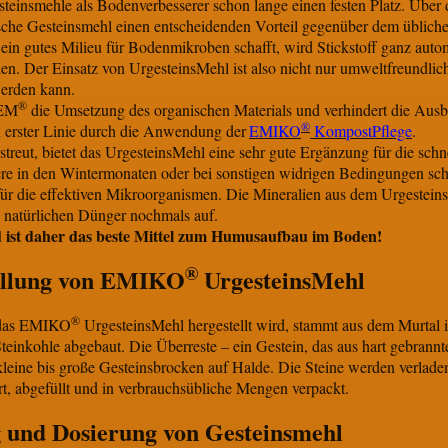
teinsmehle als Bodenverbesserer schon lange einen festen Platz. Über 
ische Gesteinsmehl einen entscheidenden Vorteil gegenüber dem üblich
 ein gutes Milieu für Bodenmikroben schafft, wird Stickstoff ganz aut
. Der Einsatz von UrgesteinsMehl ist also nicht nur umweltfreundlich,
werden kann.
®
 EM
die Umsetzung des organischen Materials und verhindert die Aus
®
n erster Linie durch die Anwendung der
EMIKO
KompostPflege
.
eut, bietet das UrgesteinsMehl eine sehr gute Ergänzung für die schne
e in den Wintermonaten oder bei sonstigen widrigen Bedingungen scha
ür die effektiven Mikroorganismen. Die Mineralien aus dem Urgestein
natürlichen Dünger nochmals auf.
d ist daher das beste Mittel zum Humusaufbau im Boden!
®
ellung von EMIKO
UrgesteinsMehl
®
m das EMIKO
UrgesteinsMehl hergestellt wird, stammt aus dem Murtal i
teinkohle abgebaut. Die Überreste – ein Gestein, das aus hart gebran
kleine bis große Gesteinsbrocken auf Halde. Die Steine werden verladen
t, abgefüllt und in verbrauchsübliche Mengen verpackt.
 und Dosierung von Gesteinsmehl