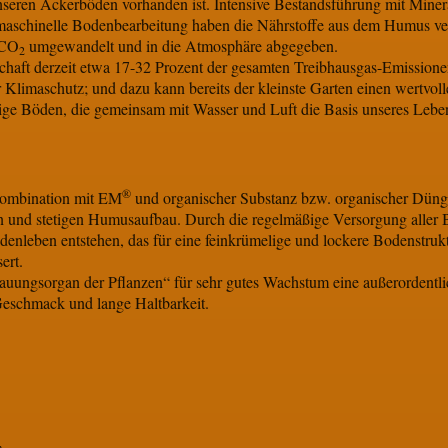
seren Ackerböden vorhanden ist. Intensive Bestandsführung mit Mine
 maschinelle Bodenbearbeitung haben die Nährstoffe aus dem Humus v
 CO
umgewandelt und in die Atmosphäre abgegeben.
2
schaft derzeit etwa 17-32 Prozent der gesamten Treibhausgas-Emissione
 Klimaschutz; und dazu kann bereits der kleinste Garten einen wertvoll
ge Böden, die gemeinsam mit Wasser und Luft die Basis unseres Leben
®
Kombination mit EM
und organischer Substanz bzw. organischer Düngu
en und stetigen Humusaufbau. Durch die regelmäßige Versorgung aller 
nleben entstehen, das für eine feinkrümelige und lockere Bodenstrukt
ert.
dauungsorgan der Pflanzen“ für sehr gutes Wachstum eine außerordentli
eschmack und lange Haltbarkeit.
n