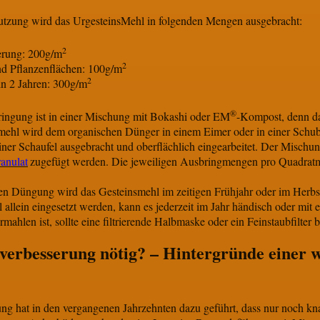
utzung wird das UrgesteinsMehl in folgenden Mengen ausgebracht:
2
erung: 200g/m
2
nd Pflanzenflächen: 100g/m
2
 2 Jahren: 300g/m
®
ingung ist in einer Mischung mit Bokashi oder EM
-Kompost, denn da
smehl wird dem organischen Dünger in einem Eimer oder in einer Schu
ner Schaufel ausgebracht und oberflächlich eingearbeitet. Der Mischu
anulat
zugefügt werden. Die jeweiligen Ausbringmengen pro Quadratm
en Düngung wird das Gesteinsmehl im zeitigen Frühjahr oder im Herbs
allein eingesetzt werden, kann es jederzeit im Jahr händisch oder mit 
mahlen ist, sollte eine filtrierende Halbmaske oder ein Feinstaubfilter 
verbesserung nötig? – Hintergründe einer w
g hat in den vergangenen Jahrzehnten dazu geführt, dass nur noch kna