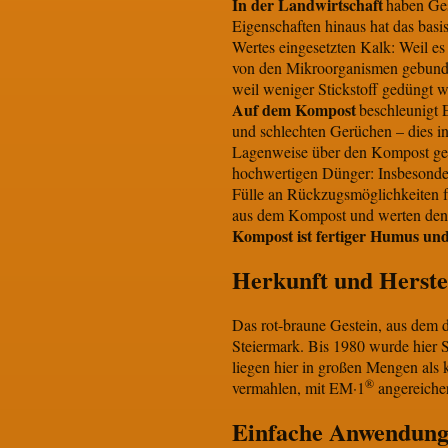
In der Landwirtschaft
haben Ges
Eigenschaften hinaus hat das bas
Wertes eingesetzten Kalk: Weil es
von den Mikroorganismen gebunden
weil weniger Stickstoff gedüngt 
Auf dem Kompost
beschleunigt
und schlechten Gerüchen – dies i
Lagenweise über den Kompost gestr
hochwertigen Dünger: Insbesonder
Fülle an Rückzugsmöglichkeiten f
aus dem Kompost und werten den 
Kompost ist fertiger Humus un
Herkunft und Herst
Das rot-braune Gestein, aus de
Steiermark. Bis 1980 wurde hier S
liegen hier in großen Mengen als 
®
vermahlen, mit EM·1
angereicher
Einfache Anwendung