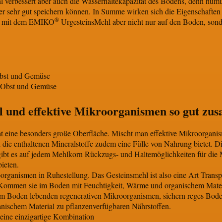
verbessert aber auch die Wasserhaltekapazität des Bodens, denn hum
 sehr gut speichern können. In Summe wirken sich die Eigenschaften 
®
n mit dem EMIKO
UrgesteinsMehl aber nicht nur auf den Boden, sonde
bst und Gemüse
n Obst und Gemüse
 und effektive Mikroorganismen so gut zu
 eine besonders große Oberfläche. Mischt man effektive Mikroorganism
die enthaltenen Mineralstoffe zudem eine Fülle von Nahrung bietet. Di
r gibt es auf jedem Mehlkorn Rückzugs- und Haltemöglichkeiten für die
ieten.
rganismen in Ruhestellung. Das Gesteinsmehl ist also eine Art Transp
t. Kommen sie im Boden mit Feuchtigkeit, Wärme und organischem Mater
ts im Boden lebenden regenerativen Mikroorganismen, sichern reges Bod
nischem Material zu pflanzenverfügbaren Nährstoffen.
eine einzigartige Kombination